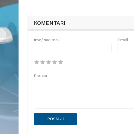
KOMENTARI
Ime/Nadimak
Email
Poruka
POŠALJI