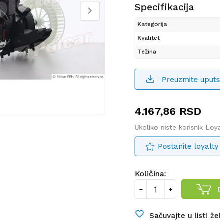
Specifikacija
Kategorija
Kvalitet
Težina
Preuzmite uputs
4.167,86
RSD
Ukoliko niste korisnik Lo
Postanite loyalty
Količina:
Sačuvajte u listi že