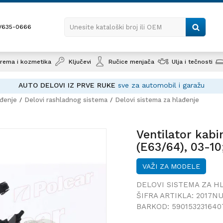
1/635-0666
Unesite kataloški broj ili OEM
rema i kozmetika
Ključevi
Ručice menjača
Ulja i tečnosti
AUTO DELOVI IZ PRVE RUKE
sve za automobil i garažu
ađenje
Delovi rashladnog sistema
Delovi sistema za hlađenje
Ventila
6 (E63/
Ventilator kabi
(E63/64), 03-10
VAŽI ZA MODELE
DELOVI SISTEMA ZA H
ŠIFRA ARTIKLA:
2017NU
BARKOD:
590153231640