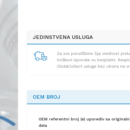
JEDINSTVENA USLUGA
Za sve poruđžbine čija vrednost pre
troškovi isporuke su besplatni. Bespla
Click&Collect usluge bez obzira na v
OEM BROJ
OEM referentni broj (e) uporediv sa origina
dela