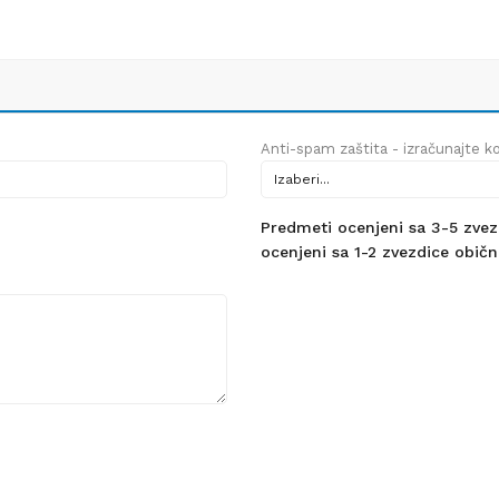
Anti-spam zaštita - izračunajte kol
Predmeti ocenjeni sa 3-5 zvezdi
ocenjeni sa 1-2 zvezdice obično