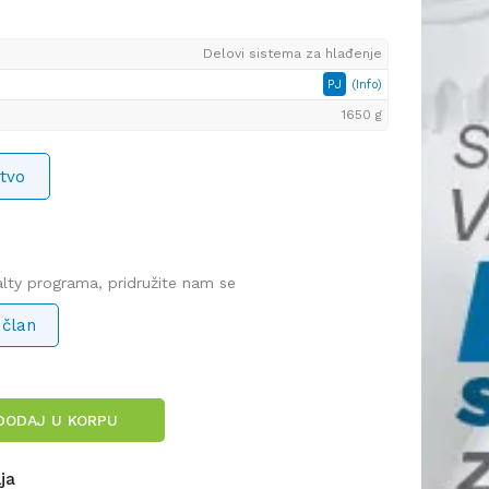
Delovi sistema za hlađenje
PJ
(Info)
1650 g
tvo
yalty programa, pridružite nam se
 član
DODAJ U KORPU
lja