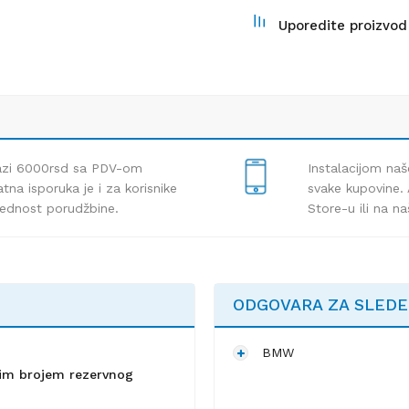
Uporedite proizvod
lazi 6000rsd sa PDV-om
Instalacijom naš
tna isporuka je i za korisnike
svake kupovine. 
rednost porudžbine.
Store-u ili na n
ODGOVARA ZA SLED
BMW
lnim brojem rezervnog