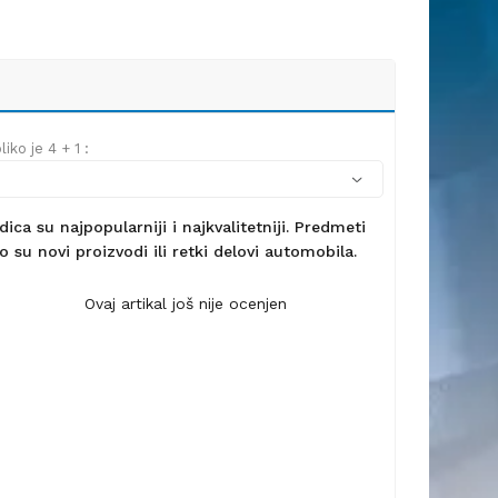
iko je 4 + 1 :
ca su najpopularniji i najkvalitetniji. Predmeti
 su novi proizvodi ili retki delovi automobila.
Ovaj artikal još nije ocenjen