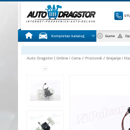
01
Kompletan katalog
Gume
Op
Auto Dragstor | Online i Cena
Proizvodi
Grejanje i hl