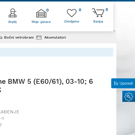
0
0
0
Omiljeno
Korpa
Moja garaza
Profil
Bočni vetrobrani
Akumulatori
tor kabine BMW 5 (E60/61), 03-10;
64), 03-10;
ne BMW 5 (E60/61), 03-10; 6
Uporedi
;
LAĐENJE
-1
7