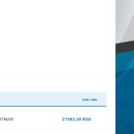
Vidi više
17NU1X
27382.38 RSD