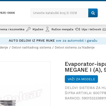
1/635-0666
Unesite kataloški broj ili OEM
rema i kozmetika
Ključevi
Ručice menjača
Ulja i tečnosti
AUTO DELOVI IZ PRVE RUKE
sve za automobil i garažu
ađenje
Delovi rashladnog sistema
Delovi sistema za hlađenje
Evapora
RENAULT
Evaporator-isp
(M), 02
MEGANE I (A), 
99;
MEGANE SCENIC
VAŽI ZA MODELE
DELOVI SISTEMA ZA H
ŠIFRA ARTIKLA:
6007P8
BARKOD:
590153233891