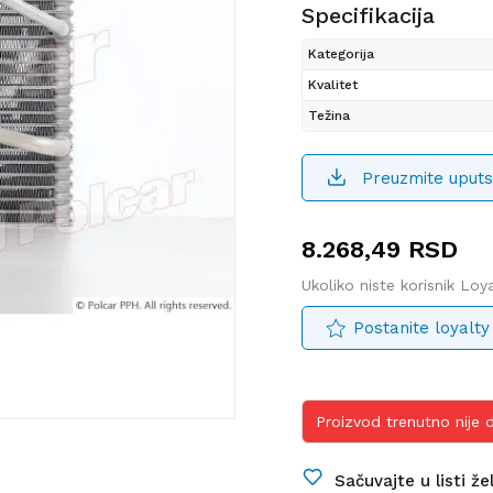
Specifikacija
Kategorija
Kvalitet
Težina
Preuzmite uputs
8.268,49
RSD
Ukoliko niste korisnik Lo
Postanite loyalty
Proizvod trenutno nije
Sačuvajte u listi že