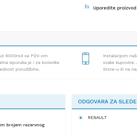
Uporedite proizvod
lazi 6000rsd sa PDV-om
Instalacijom naš
tna isporuka je i za korisnike
svake kupovine. 
rednost porudžbine.
Store-u ili na n
ODGOVARA ZA SLED
RENAULT
lnim brojem rezervnog