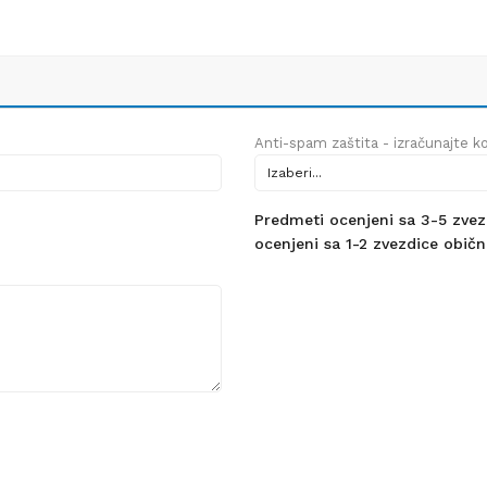
Anti-spam zaštita - izračunajte kol
Predmeti ocenjeni sa 3-5 zvezdi
ocenjeni sa 1-2 zvezdice obično