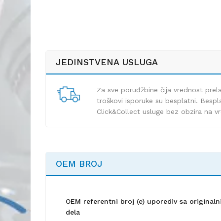
JEDINSTVENA USLUGA
Za sve poruđžbine čija vrednost pre
troškovi isporuke su besplatni. Bespla
Click&Collect usluge bez obzira na v
OEM BROJ
OEM referentni broj (e) uporediv sa origina
dela