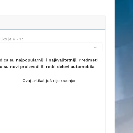
iko je 6 - 1 :
ca su najpopularniji i najkvalitetniji. Predmeti
 su novi proizvodi ili retki delovi automobila.
Ovaj artikal još nije ocenjen