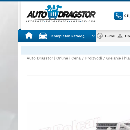
01
Kompletan katalog
Gume
Op
Auto Dragstor | Online i Cena
Proizvodi
Grejanje i hl