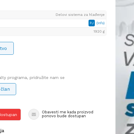
Delovi sistema za hlađenje
PJ
(Info)
1920 g
tvo
yalty programa, pridružite nam se
 član
Obavesti me kada proizvod
 dostupan
ponovo bude dostupan
lja