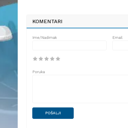
KOMENTARI
Ime/Nadimak
Email
Poruka
POŠALJI