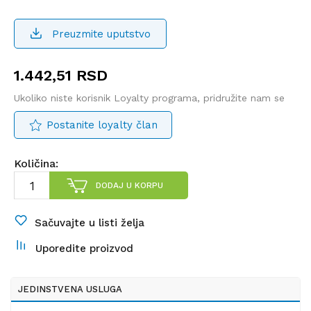
Preuzmite uputstvo
1.442,51
RSD
Ukoliko niste korisnik Loyalty programa, pridružite nam se
Postanite loyalty član
Količina:
DODAJ U KORPU
Sačuvajte u listi želja
Uporedite proizvod
JEDINSTVENA USLUGA