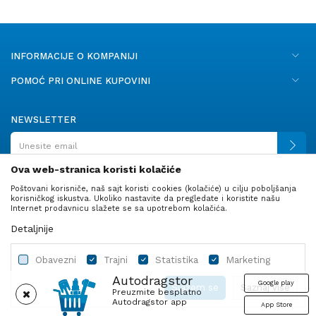
INFORMACIJE O KOMPANIJI
POMOĆ PRI ONLINE KUPOVINI
NEWSLETTER
Ova web-stranica koristi kolačiće
Poštovani korisniče, naš sajt koristi cookies (kolačiće) u cilju poboljšanja
PRATITE NAS
korisničkog iskustva. Ukoliko nastavite da pregledate i koristite našu
Internet prodavnicu slažete se sa upotrebom kolačića.
Detaljnije
Obavezni
Trajni
Statistika
Marketing
Autodragstor
Google play
Slažem se
Saznaj više
Preuzmite besplatno
Autodragstor app
App Store
Profil
Gume
Ulje i tečnosti
Autodelovi