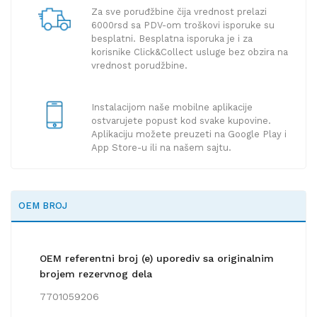
Za sve poruđžbine čija vrednost prelazi
6000rsd sa PDV-om troškovi isporuke su
besplatni. Besplatna isporuka je i za
korisnike Click&Collect usluge bez obzira na
vrednost porudžbine.
Instalacijom naše mobilne aplikacije
ostvarujete popust kod svake kupovine.
Aplikaciju možete preuzeti na Google Play i
App Store-u ili na našem sajtu.
OEM BROJ
OEM referentni broj (e) uporediv sa originalnim
brojem rezervnog dela
7701059206