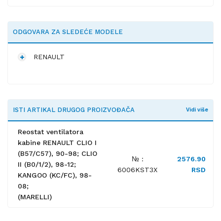
ODGOVARA ZA SLEDEĆE MODELE
RENAULT
ISTI ARTIKAL DRUGOG PROIZVOĐAČA
Vidi više
Reostat ventilatora
kabine RENAULT CLIO I
(B57/C57), 90-98; CLIO
№ :
2576.90
II (B0/1/2), 98-12;
6006KST3X
RSD
KANGOO (KC/FC), 98-
08;
(MARELLI)