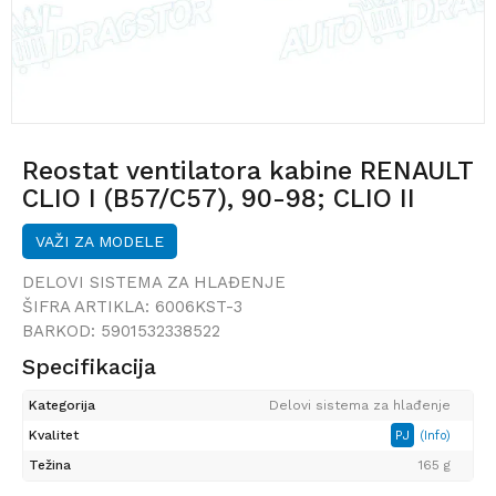
Reostat ventilatora kabine RENAULT
CLIO I (B57/C57), 90-98; CLIO II
(B0/1/2), 98-12; KANGOO (KC/FC),
VAŽI ZA MODELE
98-08;
DELOVI SISTEMA ZA HLAĐENJE
ŠIFRA ARTIKLA:
6006KST-3
BARKOD:
5901532338522
Specifikacija
Kategorija
Delovi sistema za hlađenje
Kvalitet
PJ
(Info)
Težina
165 g