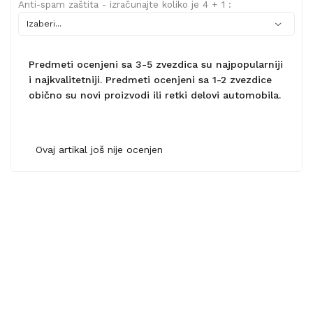
Anti-spam zaštita - izračunajte koliko je 4 + 1 :
Predmeti ocenjeni sa 3-5 zvezdica su najpopularniji
i najkvalitetniji. Predmeti ocenjeni sa 1-2 zvezdice
obično su novi proizvodi ili retki delovi automobila.
Ovaj artikal još nije ocenjen