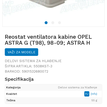
1
2
3
Reostat ventilatora kabine OPEL
ASTRA G (T98), 98-09; ASTRA H
(A04), 03-14; ZAFIRA A (T98), 99-05;
VAŽI ZA MODELE
DELOVI SISTEMA ZA HLAĐENJE
ŠIFRA ARTIKLA:
5508KST-3
BARKOD:
5901532680072
Specifikacija
Kategorija
Delovi sistema za hlađenje
Kvalitet
PJ
(Info)
Težina
55 g