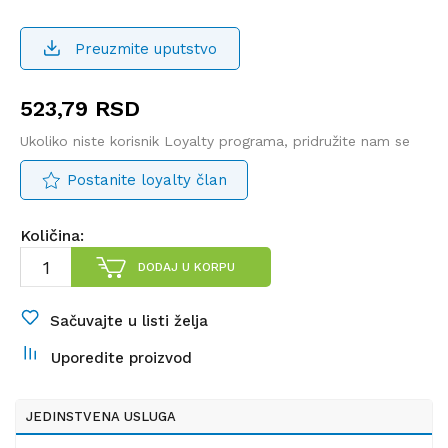
Preuzmite uputstvo
523,79
RSD
Ukoliko niste korisnik Loyalty programa, pridružite nam se
Postanite loyalty član
Količina:
DODAJ U KORPU
Sačuvajte u listi želja
Uporedite proizvod
JEDINSTVENA USLUGA