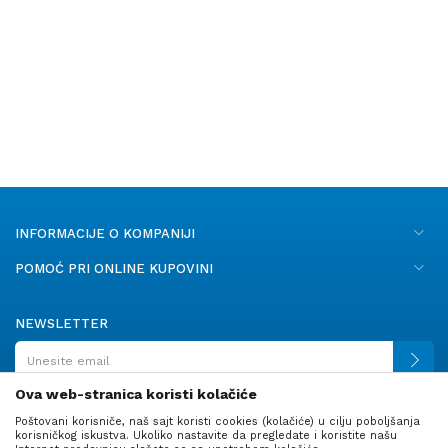
INFORMACIJE O KOMPANIJI
POMOĆ PRI ONLINE KUPOVINI
NEWSLETTER
Ova web-stranica koristi kolačiće
Poštovani korisniče, naš sajt koristi cookies (kolačiće) u cilju poboljšanja
PRATITE NAS
korisničkog iskustva. Ukoliko nastavite da pregledate i koristite našu