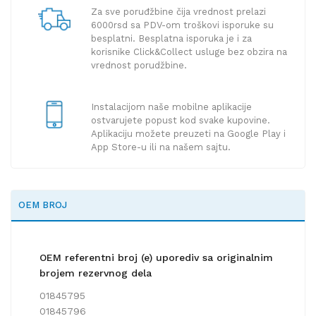
Za sve poruđžbine čija vrednost prelazi
6000rsd sa PDV-om troškovi isporuke su
besplatni. Besplatna isporuka je i za
korisnike Click&Collect usluge bez obzira na
vrednost porudžbine.
Instalacijom naše mobilne aplikacije
ostvarujete popust kod svake kupovine.
Aplikaciju možete preuzeti na Google Play i
App Store-u ili na našem sajtu.
OEM BROJ
OEM referentni broj (e) uporediv sa originalnim
brojem rezervnog dela
01845795
01845796