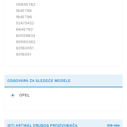
06845782
1845795
1845796
52475432
6845782
80559834
90560362
93180051
9318051
ODGOVARA ZA SLEDEĆE MODELE
OPEL
ISTI ARTIKAL DRUGOG PROIZVOĐAČA
Vidi više