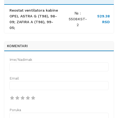
Reostat ventilatora kabine
№ :
OPEL ASTRA G (T98), 98-
529.38
5508KST-
09; ZAFIRA A (T98), 99-
RSD
2
05;
KOMENTARI
Ime/Nadimak
Email
Poruka