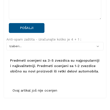
POŠALJI
Anti-spam zaštita - izračunajte koliko je 4 + 1 :
Predmeti ocenjeni sa 3-5 zvezdica su najpopularniji
i najkvalitetniji. Predmeti ocenjeni sa 1-2 zvezdice
obično su novi proizvodi ili retki delovi automobila.
Ovaj artikal još nije ocenjen