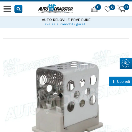
0
0
0
AUTO DELOVI IZ PRVE RUKE
sve za automobil i garažu
Uporedi