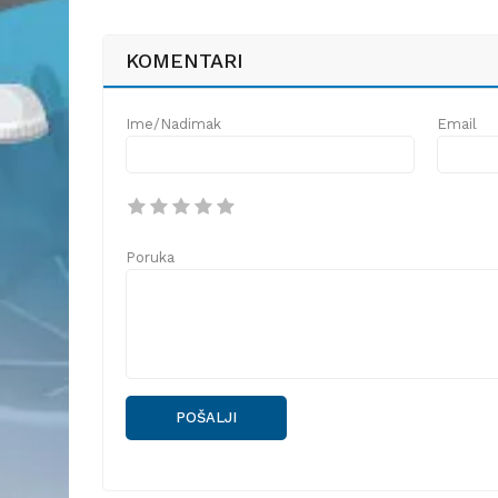
KOMENTARI
Ime/Nadimak
Email
Poruka
POŠALJI