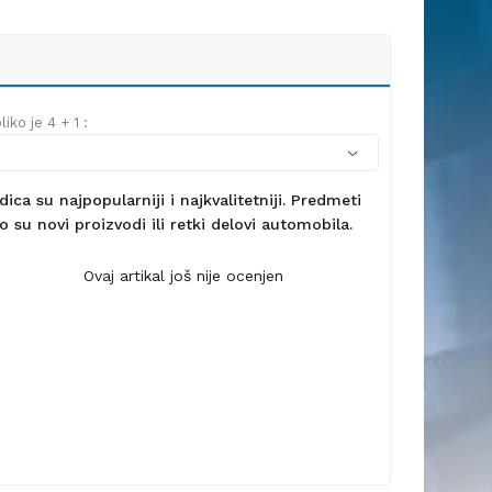
iko je 4 + 1 :
ca su najpopularniji i najkvalitetniji. Predmeti
 su novi proizvodi ili retki delovi automobila.
Ovaj artikal još nije ocenjen