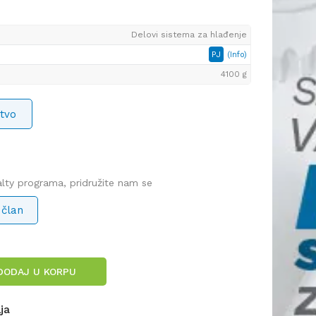
Delovi sistema za hlađenje
PJ
(Info)
4100 g
tvo
yalty programa, pridružite nam se
 član
DODAJ U KORPU
lja