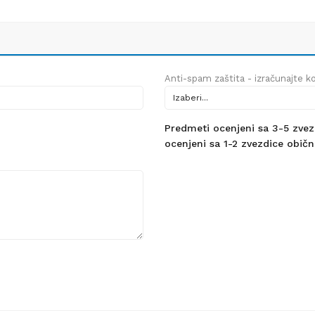
Anti-spam zaštita - izračunajte kol
Predmeti ocenjeni sa 3-5 zvezdi
ocenjeni sa 1-2 zvezdice obično