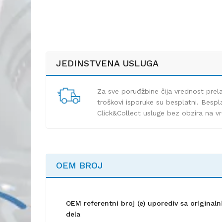
JEDINSTVENA USLUGA
Za sve poruđžbine čija vrednost pre
troškovi isporuke su besplatni. Bespla
Click&Collect usluge bez obzira na v
OEM BROJ
OEM referentni broj (e) uporediv sa origina
dela