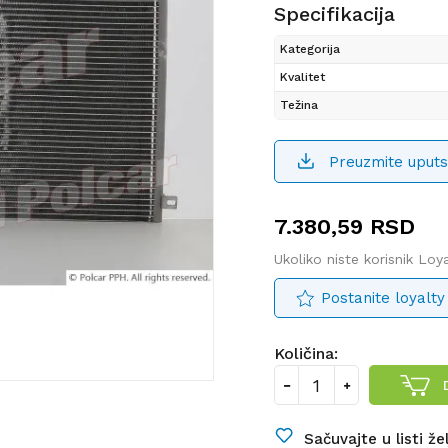
Specifikacija
Kategorija
Kvalitet
Težina
Preuzmite uputs
7.380,59
RSD
Ukoliko niste korisnik Lo
Postanite loyalty
Količina:
Sačuvajte u listi že