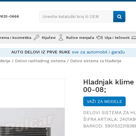
1/635-0666
Unesite kataloški broj ili OEM
rema i kozmetika
Ključevi
Ručice menjača
Ulja i tečnosti
AUTO DELOVI IZ PRVE RUKE
sve za automobil i garažu
ađenje
Delovi rashladnog sistema
Delovi sistema za hlađenje
Hladnja
(RG/RS)
Hladnjak klim
00-08;
VAŽI ZA MODELE
DELOVI SISTEMA ZA H
ŠIFRA ARTIKLA:
2401K8
BARKOD:
590153231838