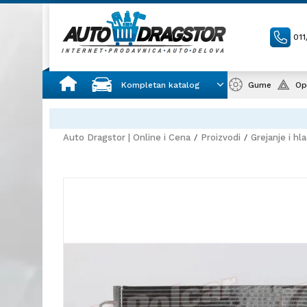
01
Kompletan katalog
Gume
Op
Auto Dragstor | Online i Cena
Proizvodi
Grejanje i hl