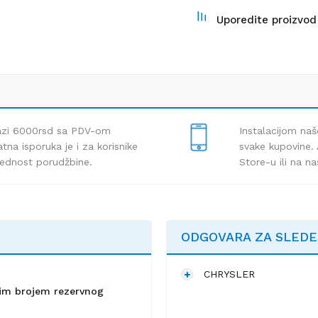
Uporedite proizvod
lazi 6000rsd sa PDV-om
Instalacijom naš
tna isporuka je i za korisnike
svake kupovine. 
rednost porudžbine.
Store-u ili na n
ODGOVARA ZA SLED
CHRYSLER
lnim brojem rezervnog