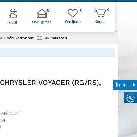
0
0
0
Omiljeno
Korpa
Moja garaza
Profil
Bočni vetrobrani
Akumulatori
k klime CHRYSLER VOYAGER
, 00-08;
e CHRYSLER VOYAGER (RG/RS),
Uporedi
LAĐENJE
C4
8