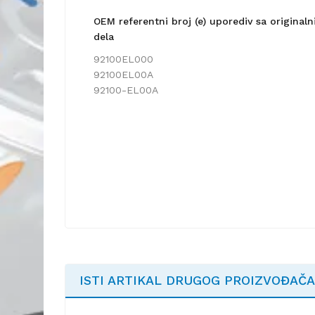
OEM referentni broj (e) uporediv sa origina
dela
92100EL000
92100EL00A
92100-EL00A
ISTI ARTIKAL DRUGOG PROIZVOĐAČA