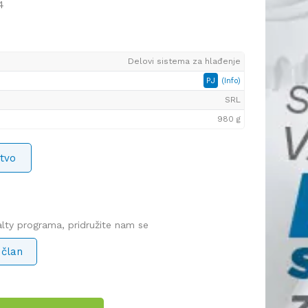
4
Delovi sistema za hlađenje
PJ
(Info)
SRL
980 g
tvo
yalty programa, pridružite nam se
 član