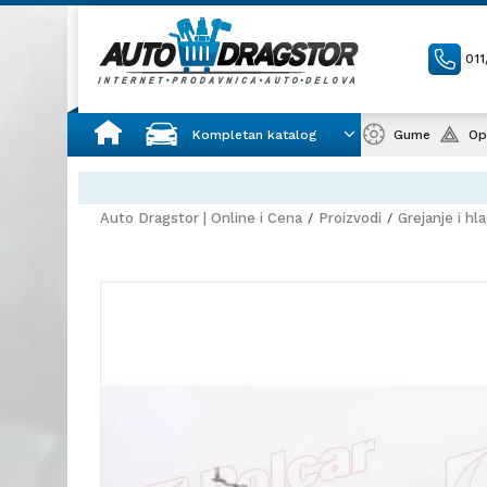
01
Kompletan katalog
Gume
Op
Auto Dragstor | Online i Cena
Proizvodi
Grejanje i hl