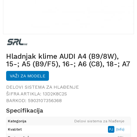
Hladnjak klime AUDI A4 (B9/8W),
15-; A5 (B9/F5), 16-; A6 (C8), 18-; A7
(4K), 18-;
VAŽI ZA MODELE
DELOVI SISTEMA ZA HLAĐENJE
ŠIFRA ARTIKLA:
13D2K8C2S
BARKOD:
5903107356368
Specifikacija
Kategorija
Delovi sistema za hlađenje
Kvalitet
PJ
(Info)