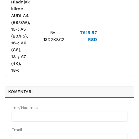
Hladnjak
klime
AUDI A4
(B9/8W),
15-; A5
№ :
7915.57
(B9/F5),
13D2K8C2
RSD
16-; A6
(C8),
18-; A7
(4K),
18-;
KOMENTARI
Ime/Nadimak
Email