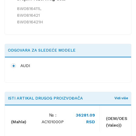
8W0816411L
8W0816421
8W0816421H
ODGOVARA ZA SLEDEĆE MODELE
AUDI
ISTI ARTIKAL DRUGOG PROIZVOĐAČA
Vidi više
№ :
36281.09
(OEM/OES
(Mahle)
AC101000P
RSD
(Valeo))