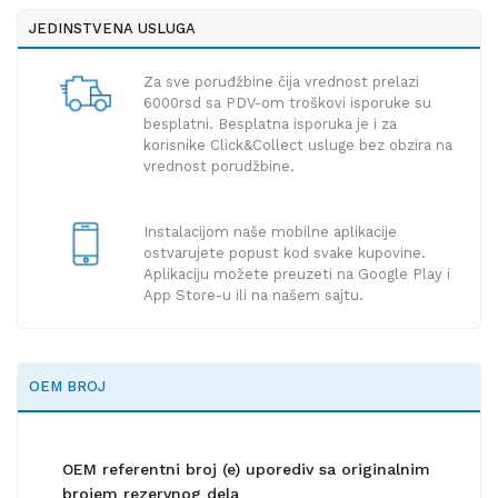
JEDINSTVENA USLUGA
Za sve poruđžbine čija vrednost prelazi
6000rsd sa PDV-om troškovi isporuke su
besplatni. Besplatna isporuka je i za
korisnike Click&Collect usluge bez obzira na
vrednost porudžbine.
Instalacijom naše mobilne aplikacije
ostvarujete popust kod svake kupovine.
Aplikaciju možete preuzeti na Google Play i
App Store-u ili na našem sajtu.
OEM BROJ
OEM referentni broj (e) uporediv sa originalnim
brojem rezervnog dela