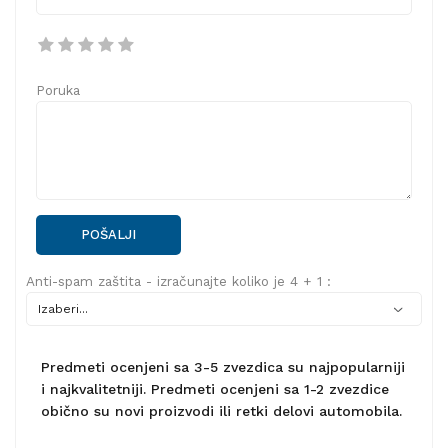
Poruka
POŠALJI
Anti-spam zaštita - izračunajte koliko je 4 + 1 :
Predmeti ocenjeni sa 3-5 zvezdica su najpopularniji
i najkvalitetniji. Predmeti ocenjeni sa 1-2 zvezdice
obično su novi proizvodi ili retki delovi automobila.