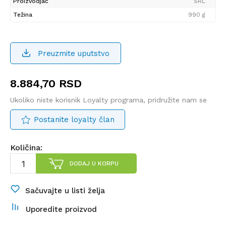
Proizvodjač
SRL
Težina
990 g
Preuzmite uputstvo
8.884,70
RSD
Ukoliko niste korisnik Loyalty programa, pridružite nam se
Postanite loyalty član
Količina:
DODAJ U KORPU
Sačuvajte u listi želja
Uporedite proizvod