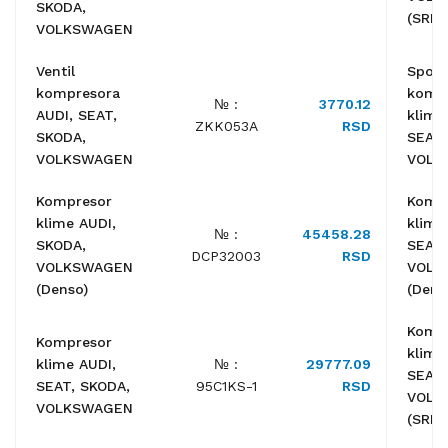
SKODA,
(SRL)
VOLKSWAGEN
Ventil
Spojn
kompresora
komp
№ :
3770.12
AUDI, SEAT,
klime
ZKK053A
RSD
SKODA,
SEAT,
VOLKSWAGEN
VOLK
Kompresor
Komp
klime AUDI,
klime
№ :
45458.28
SKODA,
SEAT,
DCP32003
RSD
VOLKSWAGEN
VOLK
(Denso)
(Dens
Komp
Kompresor
klime
klime AUDI,
№ :
29777.09
SEAT,
SEAT, SKODA,
95C1KS-1
RSD
VOLK
VOLKSWAGEN
(SRL)