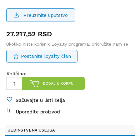
Preuzmite uputstvo
27.217,52
RSD
Ukoliko niste korisnik Loyalty programa, pridružite nam se
Postanite loyalty član
Količina:
DODAJ U KORPU
Sačuvajte u listi želja
Uporedite proizvod
JEDINSTVENA USLUGA