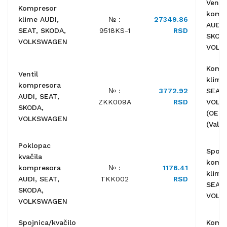
Ventil
Kompresor
komp
klime AUDI,
№ :
27349.86
AUDI,
SEAT, SKODA,
9518KS-1
RSD
SKOD
VOLKSWAGEN
VOLK
Komp
Ventil
klime
kompresora
№ :
3772.92
SEAT,
AUDI, SEAT,
ZKK009A
RSD
VOLK
SKODA,
(OEM
VOLKSWAGEN
(Valeo
Poklopac
Spojn
kvačila
komp
kompresora
№ :
1176.41
klime
AUDI, SEAT,
TKK002
RSD
SEAT,
SKODA,
VOLK
VOLKSWAGEN
Spojnica/kvačilo
Komp