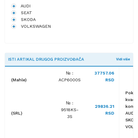
AUDI
SEAT
SKODA
VOLKSWAGEN
ISTI ARTIKAL DRUGOG PROIZVOĐAČA
Vidi više
№ :
37757.06
(Mahle)
ACP6000S
RSD
Poklo
kvačil
№ :
29836.21
komp
9518KS-
(SRL)
RSD
AUDI,
3S
SKOD
VOLK