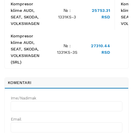
Kompresor
Komp
klime AUDI,
№ :
25753.31
klime
SEAT, SKODA,
1331KS-3
RSD
SEAT,
VOLKSWAGEN
VOLK
Kompresor
klime AUDI,
№ :
27310.44
SEAT, SKODA,
1331KS-3S
RSD
VOLKSWAGEN
(SRL)
KOMENTARI
Ime/Nadimak
Email