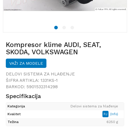
1
2
3
Kompresor klime AUDI, SEAT,
SKODA, VOLKSWAGEN
VAŽI ZA MODELE
DELOVI SISTEMA ZA HLAĐENJE
ŠIFRA ARTIKLA:
1331KS-1
BARKOD:
5901532314298
Specifikacija
Kategorija
Delovi sistema za hlađenje
Kvalitet
PJ
(Info)
Težina
6250 g