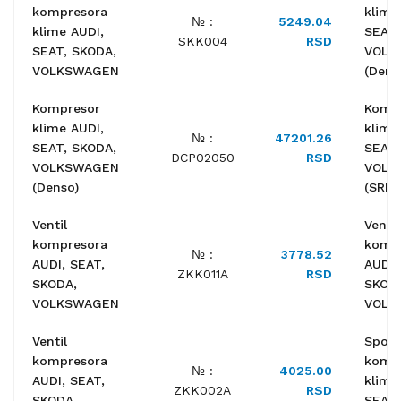
kompresora
klime
№ :
5249.04
klime AUDI,
SEAT,
SKK004
RSD
SEAT, SKODA,
VOLK
VOLKSWAGEN
(Dens
Kompresor
Komp
klime AUDI,
klime
№ :
47201.26
SEAT, SKODA,
SEAT,
DCP02050
RSD
VOLKSWAGEN
VOLK
(Denso)
(SRL)
Ventil
Ventil
kompresora
komp
№ :
3778.52
AUDI, SEAT,
AUDI,
ZKK011A
RSD
SKODA,
SKOD
VOLKSWAGEN
VOLK
Ventil
Spojn
kompresora
komp
№ :
4025.00
AUDI, SEAT,
klime
ZKK002A
RSD
SKODA,
SEAT,