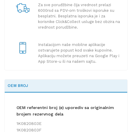
Za sve poruđžbine čija vrednost prelazi
6000rsd sa PDV-om troškovi isporuke su
besplatni. Besplatna isporuka je i za
korisnike Click&Collect usluge bez obzira na
vrednost porudžbine.
Instalacijom naše mobilne aplikacije
ostvarujete popust kod svake kupovine.
Aplikaciju možete preuzeti na Google Play i
App Store-u ili na našem sajtu.
OEM BROJ
OEM referentni broj (e) uporediv sa originalnim
brojem rezervnog dela
1K0820803E
1K0820803F