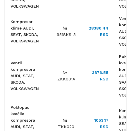
VOLKSWAGEN
VOLK
Ventil
Kompresor
komp
klime AUDI,
№ :
28380.44
AUDI,
SEAT, SKODA,
9518KS-3
RSD
SKOD
VOLKSWAGEN
VOLK
Poklo
Ventil
kvačil
kompresora
komp
№ :
3876.55
AUDI, SEAT,
AUDI,
ZKK001A
RSD
SKODA,
SAAB,
VOLKSWAGEN
SKOD
VOLK
Poklopac
Komp
kvačila
klime
kompresora
№ :
1053.17
SEAT,
AUDI, SEAT,
TKK020
RSD
VOLK