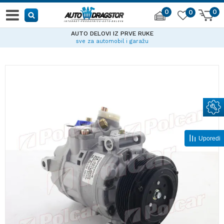
0
0
0
AUTO DELOVI IZ PRVE RUKE
sve za automobil i garažu
Uporedi