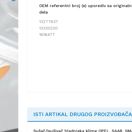
OEM referentni broj (e) uporediv sa origina
dela
13277637
13330220
1618477
ISTI ARTIKAL DRUGOG PROIZVOĐAČA
Sušač/isušivač hladnjaka klime OPEL, SAAB, S