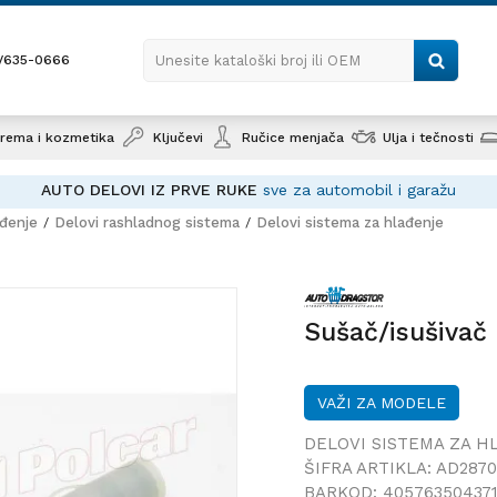
1/635-0666
Unesite kataloški broj ili OEM
rema i kozmetika
Ključevi
Ručice menjača
Ulja i tečnosti
AUTO DELOVI IZ PRVE RUKE
sve za automobil i garažu
ađenje
Delovi rashladnog sistema
Delovi sistema za hlađenje
Sušač/i
Sušač/isušivač
VAŽI ZA MODELE
DELOVI SISTEMA ZA H
ŠIFRA ARTIKLA:
AD287
BARKOD:
40576350437