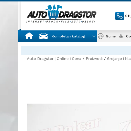
01
Kompletan katalog
Gume
Op
Auto Dragstor | Online i Cena
Proizvodi
Grejanje i hl