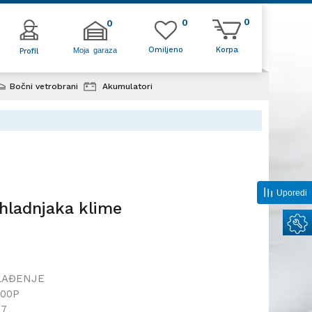
0
0
0
Omiljeno
Korpa
Moja garaza
Profil
Bočni vetrobrani
Akumulatori
sušivač hladnjaka klime
Uporedi
 hladnjaka klime
LAĐENJE
000P
17