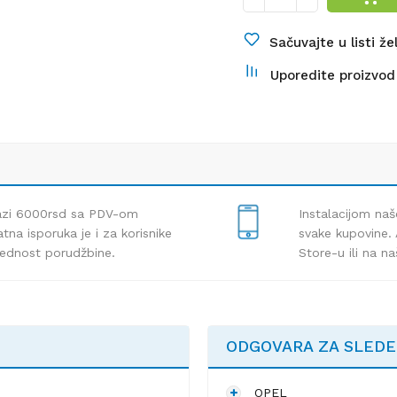
Sačuvajte u listi že
Uporedite proizvod
lazi 6000rsd sa PDV-om
Instalacijom naš
tna isporuka je i za korisnike
svake kupovine. 
rednost porudžbine.
Store-u ili na n
ODGOVARA ZA SLED
OPEL