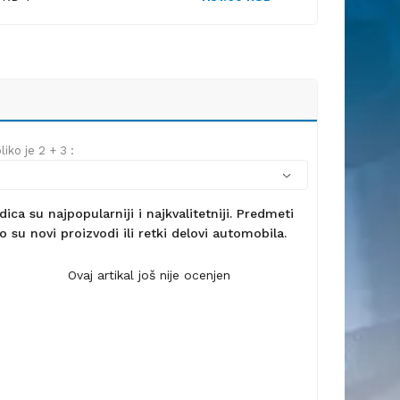
iko je 2 + 3 :
ca su najpopularniji i najkvalitetniji. Predmeti
 su novi proizvodi ili retki delovi automobila.
Ovaj artikal još nije ocenjen