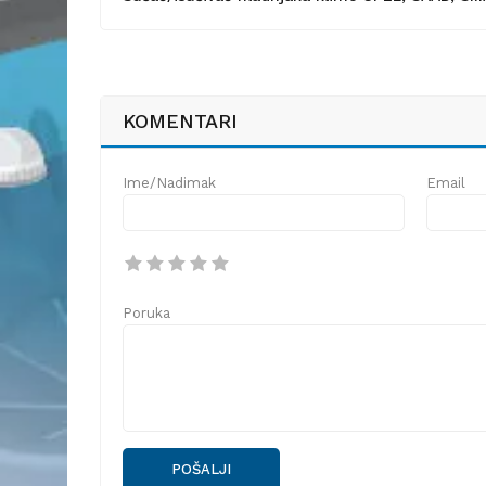
KOMENTARI
Ime/Nadimak
Email
Poruka
POŠALJI