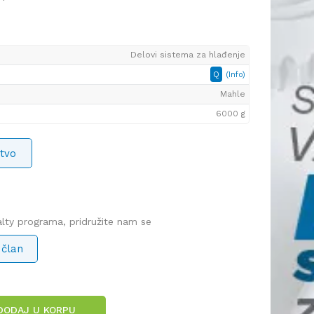
Delovi sistema za hlađenje
Q
(Info)
Mahle
6000 g
tvo
yalty programa, pridružite nam se
 član
DODAJ U KORPU