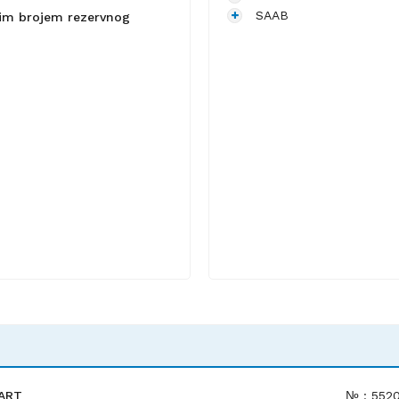
SAAB
lnim brojem rezervnog
MART
№ : 552