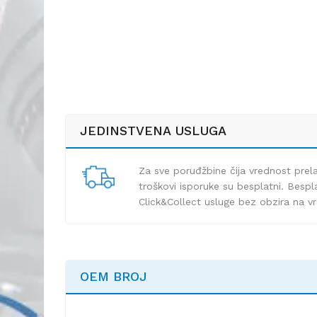
JEDINSTVENA USLUGA
Za sve poruđžbine čija vrednost pre
troškovi isporuke su besplatni. Bespla
Click&Collect usluge bez obzira na v
OEM BROJ