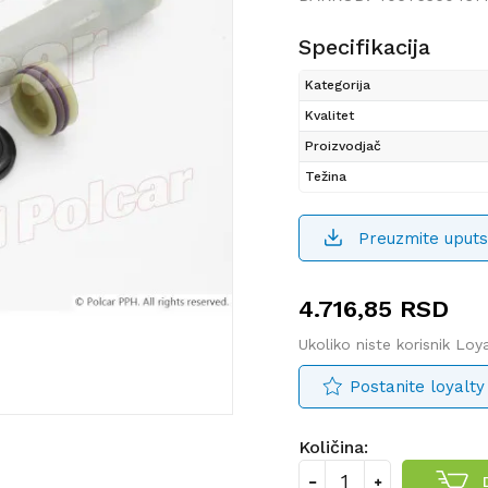
Specifikacija
Kategorija
Kvalitet
Proizvodjač
Težina
Preuzmite uputs
4.716,85
RSD
Ukoliko niste korisnik Lo
Postanite loyalty
Količina: