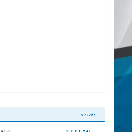
Vidi više
0KD-1
1131.60 RSD