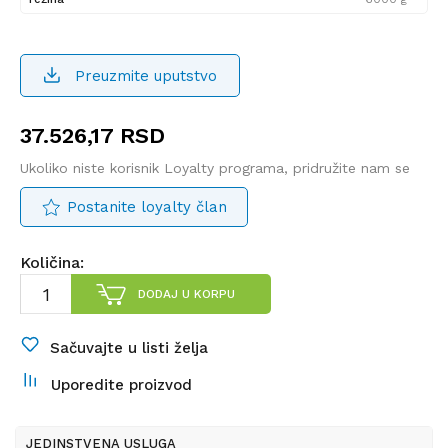
Preuzmite uputstvo
37.526,17
RSD
Ukoliko niste korisnik Loyalty programa, pridružite nam se
Postanite loyalty član
Količina:
DODAJ U KORPU
Sačuvajte u listi želja
Uporedite proizvod
JEDINSTVENA USLUGA