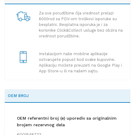
Za sve poruđžbine čija vrednost prelazi
6000rsd sa PDV-om troškovi isporuke su
besplatni. Besplatna isporuka je i za
korisnike Click&Collect usluge bez obzira na
vrednost porudžbine.
Instalacijom naše mobilne aplikacije
ostvarujete popust kod svake kupovine.
Aplikaciju možete preuzeti na Google Play i
App Store-u ili na našem sajtu.
OEM BROJ
OEM referentni broj (e) uporediv sa originalnim
brojem rezervnog dela
6001548723