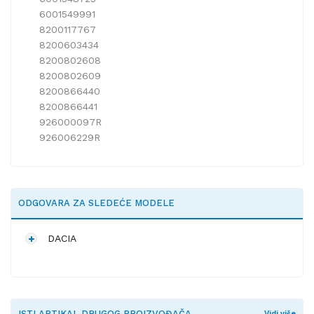
6001549991
8200117767
8200603434
8200802608
8200802609
8200866440
8200866441
926000097R
926006229R
ODGOVARA ZA SLEDEĆE MODELE
DACIA
ISTI ARTIKAL DRUGOG PROIZVOĐAČA
Vidi više