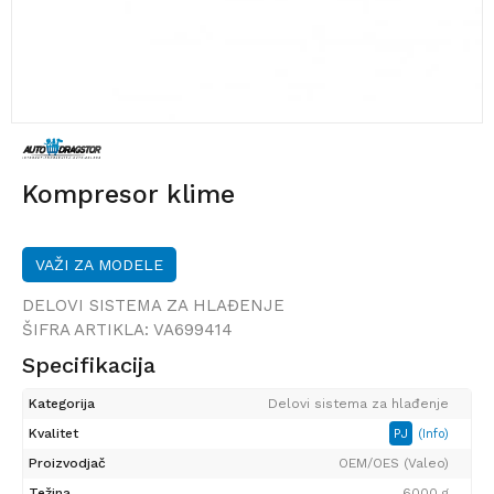
Kompresor klime
VAŽI ZA MODELE
DELOVI SISTEMA ZA HLAĐENJE
ŠIFRA ARTIKLA:
VA699414
Specifikacija
Kategorija
Delovi sistema za hlađenje
Kvalitet
PJ
(Info)
Proizvodjač
OEM/OES (Valeo)
Težina
6000 g