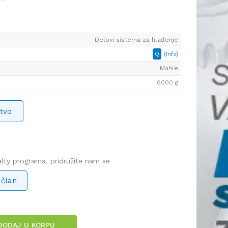
Delovi sistema za hlađenje
Q
(Info)
Mahle
6000 g
tvo
yalty programa, pridružite nam se
 član
DODAJ U KORPU