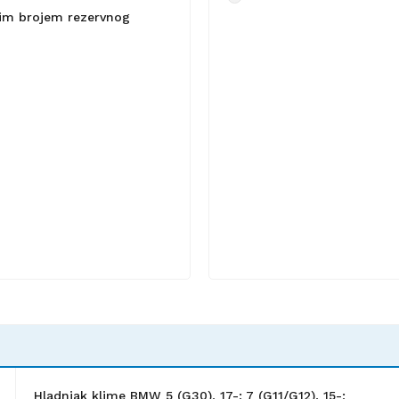
lnim brojem rezervnog
Hladnjak klime BMW 5 (G30), 17-; 7 (G11/G12), 15-;