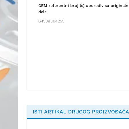
OEM referentni broj (e) uporediv sa origina
dela
64539364255
ISTI ARTIKAL DRUGOG PROIZVOĐAČA