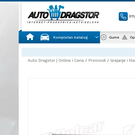
01
Kompletan katalog
Gume
Op
Auto Dragstor | Online i Cena
Proizvodi
Grejanje i hl