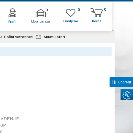
0
0
0
Omiljeno
Korpa
Moja garaza
Profil
Bočni vetrobrani
Akumulatori
k klime
Uporedi
LAĐENJE
00P
01