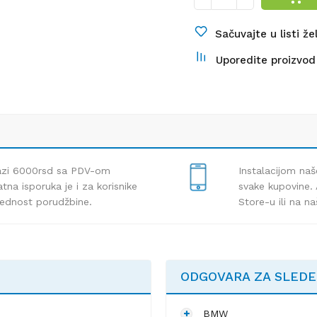
Sačuvajte u listi že
Uporedite proizvod
lazi 6000rsd sa PDV-om
Instalacijom naš
tna isporuka je i za korisnike
svake kupovine. 
rednost porudžbine.
Store-u ili na n
ODGOVARA ZA SLED
BMW