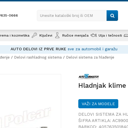
1/635-0666
Unesite kataloški broj ili OEM
rema i kozmetika
Ključevi
Ručice menjača
Ulja i tečnosti
AUTO DELOVI IZ PRVE RUKE
sve za automobil i garažu
ađenje
Delovi rashladnog sistema
Delovi sistema za hlađenje
Hladnja
Hladnjak klime
VAŽI ZA MODELE
DELOVI SISTEMA ZA H
ŠIFRA ARTIKLA:
AC990
BARKOD:
40576350184