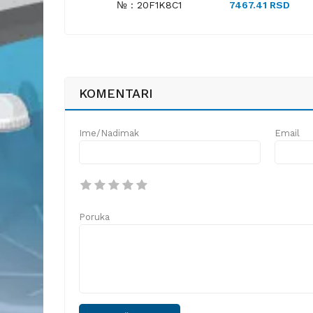
№ : 20F1K8C1
7467.41 RSD
KOMENTARI
Ime/Nadimak
Email
Poruka