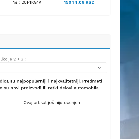
№ : 20F1K81K
15044.06 RSD
iko je 2 + 3 :
ca su najpopularniji i najkvalitetniji. Predmeti
 su novi proizvodi ili retki delovi automobila.
Ovaj artikal još nije ocenjen