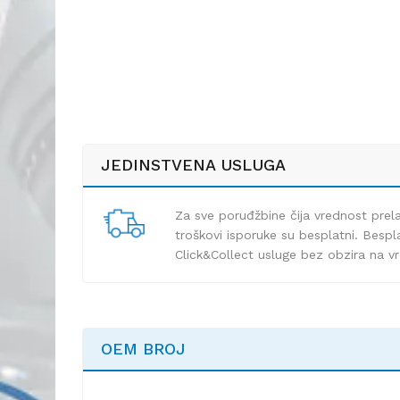
JEDINSTVENA USLUGA
Za sve poruđžbine čija vrednost pre
troškovi isporuke su besplatni. Bespla
Click&Collect usluge bez obzira na v
OEM BROJ