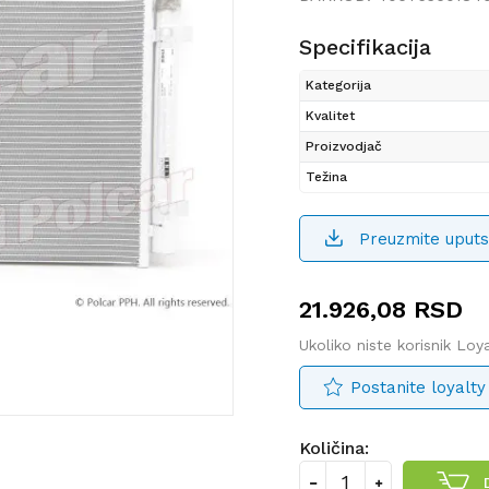
Specifikacija
Kategorija
Kvalitet
Proizvodjač
Težina
Preuzmite uputs
21.926,08
RSD
Ukoliko niste korisnik Lo
Postanite loyalty
Količina: