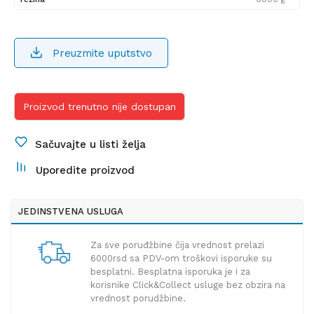
Preuzmite uputstvo
Proizvod trenutno nije dostupan
Sačuvajte u listi želja
Uporedite proizvod
JEDINSTVENA USLUGA
Za sve poruđžbine čija vrednost prelazi
6000rsd sa PDV-om troškovi isporuke su
besplatni. Besplatna isporuka je i za
korisnike Click&Collect usluge bez obzira na
vrednost porudžbine.