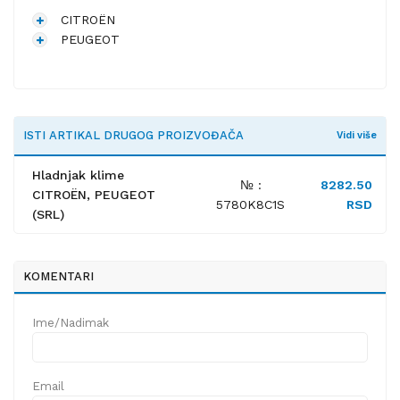
CITROËN
PEUGEOT
ISTI ARTIKAL DRUGOG PROIZVOĐAČA
Vidi više
Hladnjak klime
№ :
8282.50
CITROËN, PEUGEOT
5780K8C1S
RSD
(SRL)
KOMENTARI
Ime/Nadimak
Email