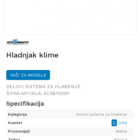
Hladnjak klime
VAŽI ZA MODELE
DELOVI SISTEMA ZA HLAĐENJE
ŠIFRA ARTIKLA:
AC587000P
Specifikacija
Kategorija
Delovi sistema za hlađenje
Kvalitet
Q
(Info)
Proizvodjač
Mahle
Težina
6000 g