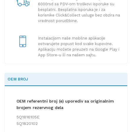
6000rsd sa PDV-om troškovi isporuke su
besplatni. Besplatna isporuka je i za
korisnike Click&Collect usluge bez obzira na
vrednost porudžbine.
Instalacijom naše mobilne aplikacije
ostvarujete popust kod svake kupovine.
Aplikaciju možete preuzeti na Google Play i
App Store-u ili na našem sajtu.
OEM BROJ
OEM referentni broj (e) uporediv sa originalnim
brojem rezervnog dela
5Q1816105E
5Q1820102