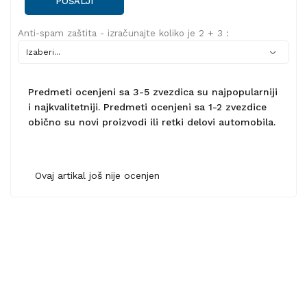
POŠALJI
Anti-spam zaštita - izračunajte koliko je 2 + 3 :
Predmeti ocenjeni sa 3-5 zvezdica su najpopularniji
i najkvalitetniji. Predmeti ocenjeni sa 1-2 zvezdice
obično su novi proizvodi ili retki delovi automobila.
Ovaj artikal još nije ocenjen