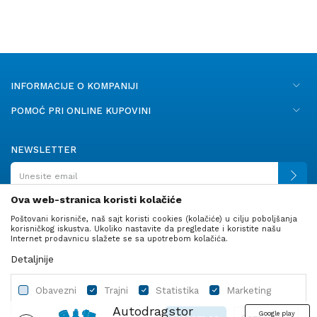
INFORMACIJE O KOMPANIJI
POMOĆ PRI ONLINE KUPOVINI
NEWSLETTER
Ova web-stranica koristi kolačiće
Poštovani korisniče, naš sajt koristi cookies (kolačiće) u cilju poboljšanja
PRATITE NAS
korisničkog iskustva. Ukoliko nastavite da pregledate i koristite našu
Internet prodavnicu slažete se sa upotrebom kolačića.
Detaljnije
Obavezni
Trajni
Statistika
Marketing
Autodragstor
Google play