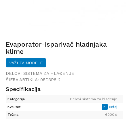
Evaporator-isparivač hladnjaka
klime
VAŽI ZA MODELE
DELOVI SISTEMA ZA HLAĐENJE
ŠIFRA ARTIKLA:
95D3P8-2
Specifikacija
Kategorija
Delovi sistema za hlađenje
Kvalitet
PJ
(Info)
Težina
6000 g