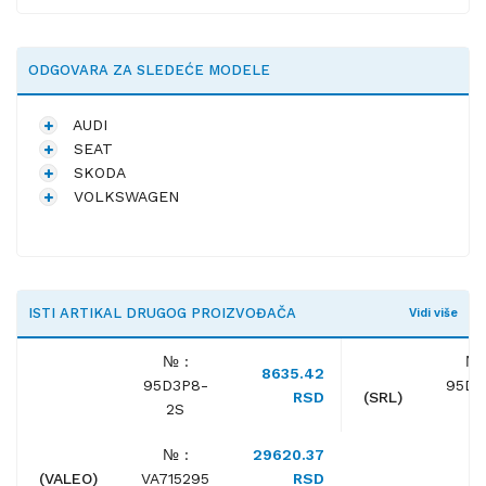
ODGOVARA ZA SLEDEĆE MODELE
AUDI
SEAT
SKODA
VOLKSWAGEN
ISTI ARTIKAL DRUGOG PROIZVOĐAČA
Vidi više
№ :
№ 
8635.42
95D3P8-
95D3
RSD
(SRL)
2S
1S
№ :
29620.37
(VALEO)
VA715295
RSD