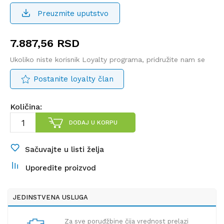
Preuzmite uputstvo
7.887,56
RSD
Ukoliko niste korisnik Loyalty programa, pridružite nam se
Postanite loyalty član
Količina:
DODAJ U KORPU
Sačuvajte u listi želja
Uporedite proizvod
JEDINSTVENA USLUGA
Za sve poruđžbine čija vrednost prelazi