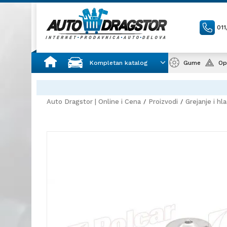
01
Kompletan katalog
Gume
Op
Auto Dragstor | Online i Cena
Proizvodi
Grejanje i hl