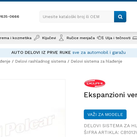
1/635-0666
Unesite kataloški broj ili OEM
rema i kozmetika
Ključevi
Ručice menjača
Ulja i tečnosti
AUTO DELOVI IZ PRVE RUKE
sve za automobil i garažu
ađenje
Delovi rashladnog sistema
Delovi sistema za hlađenje
Ekspanzi
Ekspanzioni ven
VAŽI ZA MODELE
DELOVI SISTEMA ZA H
ŠIFRA ARTIKLA:
CB1013