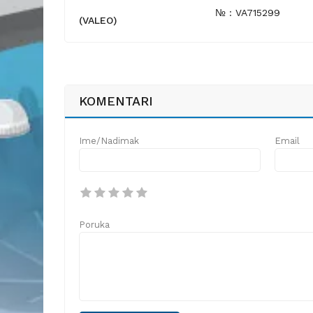
№ : VA715299
(VALEO)
KOMENTARI
Ime/Nadimak
Email
Poruka