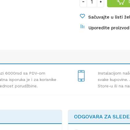
Sačuvajte u listi že
Uporedite proizvod
lazi 6000rsd sa PDV-om
Instalacijom naš
tna isporuka je i za korisnike
svake kupovine. 
rednost porudžbine.
Store-u ili na n
ODGOVARA ZA SLED