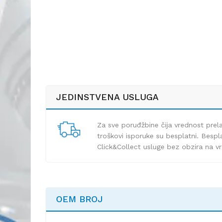
JEDINSTVENA USLUGA
Za sve poruđžbine čija vrednost pre
troškovi isporuke su besplatni. Bespla
Click&Collect usluge bez obzira na v
OEM BROJ