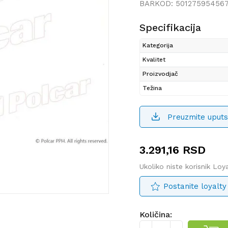
BARKOD:
50127595456
Specifikacija
Kategorija
Kvalitet
Proizvodjač
Težina
Preuzmite uputs
3.291,16
RSD
Ukoliko niste korisnik Lo
Postanite loyalty
Količina: