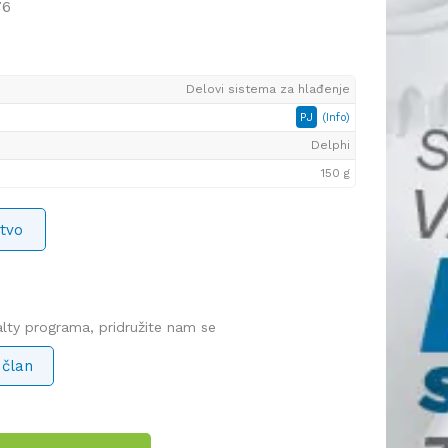
76
Delovi sistema za hlađenje
PJ
(Info)
Delphi
150 g
tvo
yalty programa, pridružite nam se
 član