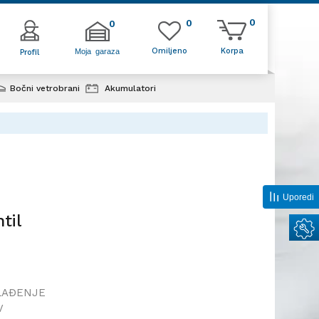
0
0
0
Omiljeno
Korpa
Moja garaza
Profil
Bočni vetrobrani
Akumulatori
oni ventil
Uporedi
til
LAĐENJE
V