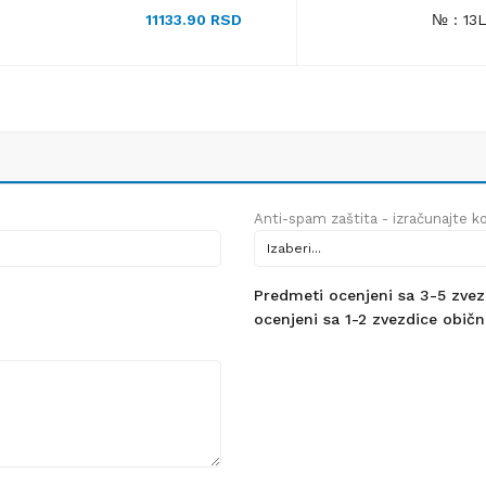
11133.90 RSD
№ : 13L
Anti-spam zaštita - izračunajte kol
Predmeti ocenjeni sa 3-5 zvezdi
ocenjeni sa 1-2 zvezdice obično