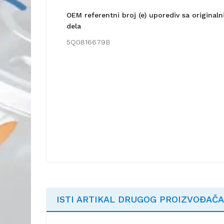
OEM referentni broj (e) uporediv sa origina
dela
5Q0816679B
ISTI ARTIKAL DRUGOG PROIZVOĐAČA