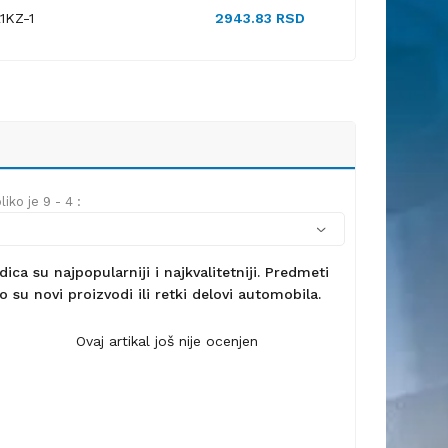
1KZ-1
2943.83 RSD
iko je 9 - 4 :
ca su najpopularniji i najkvalitetniji. Predmeti
 su novi proizvodi ili retki delovi automobila.
Ovaj artikal još nije ocenjen