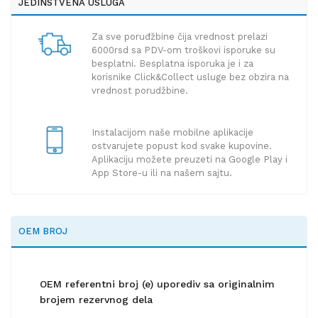
JEDINSTVENA USLUGA
Za sve poruđžbine čija vrednost prelazi
6000rsd sa PDV-om troškovi isporuke su
besplatni. Besplatna isporuka je i za
korisnike Click&Collect usluge bez obzira na
vrednost porudžbine.
Instalacijom naše mobilne aplikacije
ostvarujete popust kod svake kupovine.
Aplikaciju možete preuzeti na Google Play i
App Store-u ili na našem sajtu.
OEM BROJ
OEM referentni broj (e) uporediv sa originalnim
brojem rezervnog dela