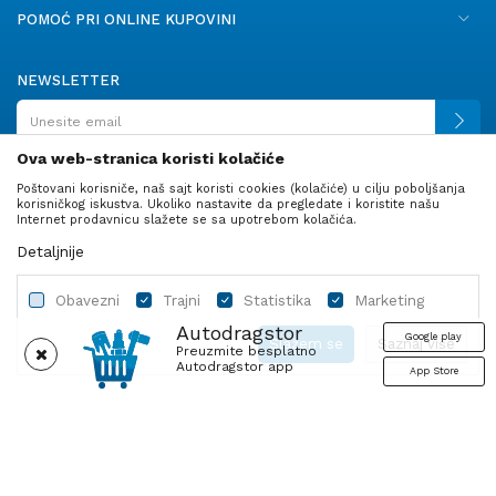
POMOĆ PRI ONLINE KUPOVINI
NEWSLETTER
Ova web-stranica koristi kolačiće
Poštovani korisniče, naš sajt koristi cookies (kolačiće) u cilju poboljšanja
PRATITE NAS
korisničkog iskustva. Ukoliko nastavite da pregledate i koristite našu
Internet prodavnicu slažete se sa upotrebom kolačića.
Detaljnije
Obavezni
Trajni
Statistika
Marketing
Autodragstor
Google play
Slažem se
Saznaj više
Preuzmite besplatno
Autodragstor app
App Store
Profil
Gume
Ulje i tečnosti
Autodelovi
Obavezni
Trajni
Statistika