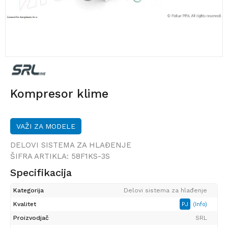
Kompresor klime
VAŽI ZA MODELE
DELOVI SISTEMA ZA HLAĐENJE
ŠIFRA ARTIKLA:
58F1KS-3S
Specifikacija
Kategorija
Delovi sistema za hlađenje
Kvalitet
PJ
(Info)
Proizvodjač
SRL