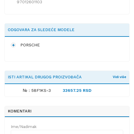
97012601103
ODGOVARA ZA SLEDEĆE MODELE
PORSCHE
ISTI ARTIKAL DRUGOG PROIZVOĐAČA
Vidi više
№ : 58F1KS-3
33657.25 RSD
KOMENTARI
Ime/Nadimak