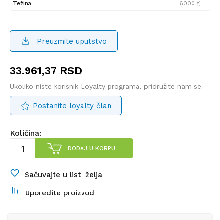
Težina
6000 g
Preuzmite uputstvo
33.961,37
RSD
Ukoliko niste korisnik Loyalty programa, pridružite nam se
Postanite loyalty član
Količina:
DODAJ U KORPU
Sačuvajte u listi želja
Uporedite proizvod