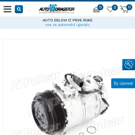
0
0
0
AUTO DELOVI IZ PRVE RUKE
sve za automobil i garažu
Uporedi