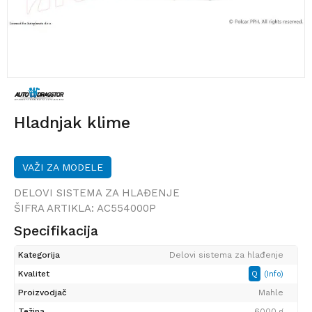
Hladnjak klime
VAŽI ZA MODELE
DELOVI SISTEMA ZA HLAĐENJE
ŠIFRA ARTIKLA:
AC554000P
Specifikacija
Kategorija
Delovi sistema za hlađenje
Kvalitet
Q
(Info)
Proizvodjač
Mahle
Težina
6000 g