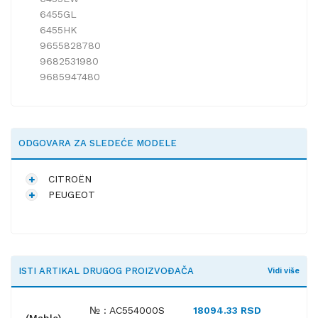
6455GL
6455HK
9655828780
9682531980
9685947480
ODGOVARA ZA SLEDEĆE MODELE
CITROËN
PEUGEOT
ISTI ARTIKAL DRUGOG PROIZVOĐAČA
Vidi više
№ : AC554000S
18094.33 RSD