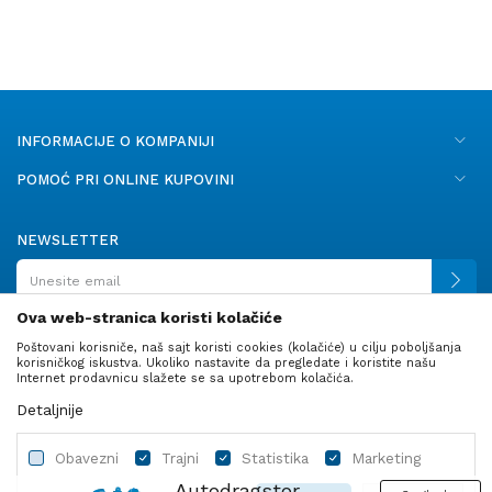
INFORMACIJE O KOMPANIJI
POMOĆ PRI ONLINE KUPOVINI
NEWSLETTER
Ova web-stranica koristi kolačiće
Poštovani korisniče, naš sajt koristi cookies (kolačiće) u cilju poboljšanja
PRATITE NAS
korisničkog iskustva. Ukoliko nastavite da pregledate i koristite našu
Internet prodavnicu slažete se sa upotrebom kolačića.
Detaljnije
Obavezni
Trajni
Statistika
Marketing
Autodragstor