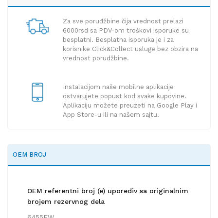
Za sve poruđžbine čija vrednost prelazi
6000rsd sa PDV-om troškovi isporuke su
besplatni. Besplatna isporuka je i za
korisnike Click&Collect usluge bez obzira na
vrednost porudžbine.
Instalacijom naše mobilne aplikacije
ostvarujete popust kod svake kupovine.
Aplikaciju možete preuzeti na Google Play i
App Store-u ili na našem sajtu.
OEM BROJ
OEM referentni broj (e) uporediv sa originalnim
brojem rezervnog dela
6455EW