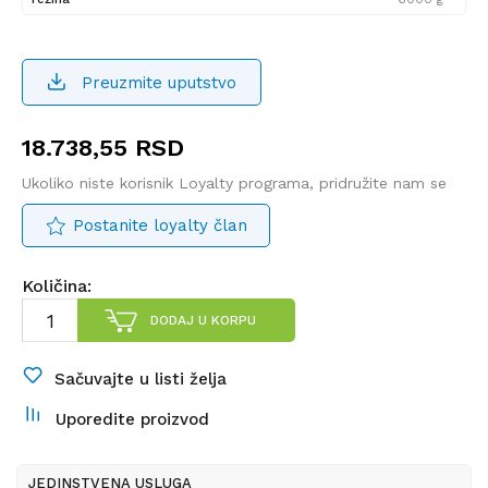
Preuzmite uputstvo
18.738,55
RSD
Ukoliko niste korisnik Loyalty programa, pridružite nam se
Postanite loyalty član
Količina:
DODAJ U KORPU
Sačuvajte u listi želja
Uporedite proizvod
JEDINSTVENA USLUGA