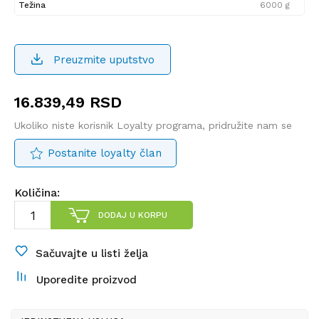
Težina
6000 g
Preuzmite uputstvo
16.839,49
RSD
Ukoliko niste korisnik Loyalty programa, pridružite nam se
Postanite loyalty član
Količina:
DODAJ U KORPU
Sačuvajte u listi želja
Uporedite proizvod