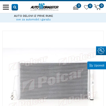
0
0
0
IZ PRVE RUKE
POZOVI
bil i garažu
011 63
Uporedi