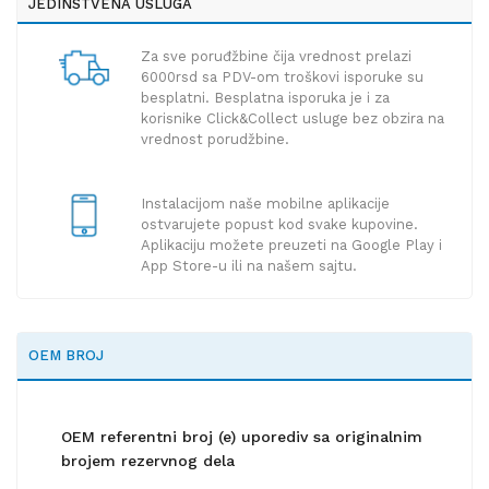
JEDINSTVENA USLUGA
Za sve poruđžbine čija vrednost prelazi
6000rsd sa PDV-om troškovi isporuke su
besplatni. Besplatna isporuka je i za
korisnike Click&Collect usluge bez obzira na
vrednost porudžbine.
Instalacijom naše mobilne aplikacije
ostvarujete popust kod svake kupovine.
Aplikaciju možete preuzeti na Google Play i
App Store-u ili na našem sajtu.
OEM BROJ
OEM referentni broj (e) uporediv sa originalnim
brojem rezervnog dela