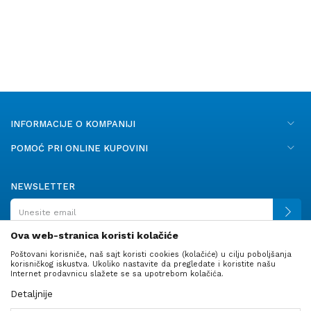
INFORMACIJE O KOMPANIJI
POMOĆ PRI ONLINE KUPOVINI
NEWSLETTER
Ova web-stranica koristi kolačiće
Poštovani korisniče, naš sajt koristi cookies (kolačiće) u cilju poboljšanja
PRATITE NAS
korisničkog iskustva. Ukoliko nastavite da pregledate i koristite našu
Internet prodavnicu slažete se sa upotrebom kolačića.
Detaljnije