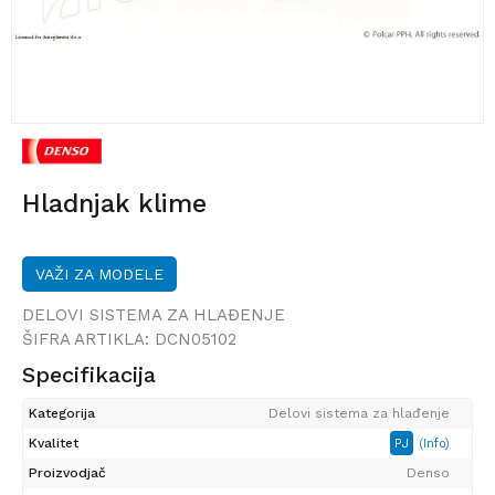
Hladnjak klime
VAŽI ZA MODELE
DELOVI SISTEMA ZA HLAĐENJE
ŠIFRA ARTIKLA:
DCN05102
Specifikacija
Kategorija
Delovi sistema za hlađenje
Kvalitet
PJ
(Info)
Proizvodjač
Denso