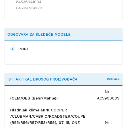
64536941084
64539239920
ODGOVARA ZA SLEDEĆE MODELE
MINI
ISTI ARTIKAL DRUGOG PROIZVOĐAČA
Vidi više
№ :
(OEM/OES (Behr/Mahle))
AC590000S
Hladnjak klime MINI COOPER
/CLUBMAN/CABRIO/ROADSTER/COUPE
(R55/R56/R57/R58/R59), 07-15; ONE
№ :