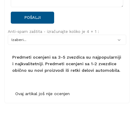
POŠALJI
Anti-spam zaštita - izračunajte koliko je 4 + 1 :
Predmeti ocenjeni sa 3-5 zvezdica su najpopularniji
i najkvalitetniji. Predmeti ocenjeni sa 1-2 zvezdice
obično su novi proizvodi ili retki delovi automobila.
Ovaj artikal još nije ocenjen