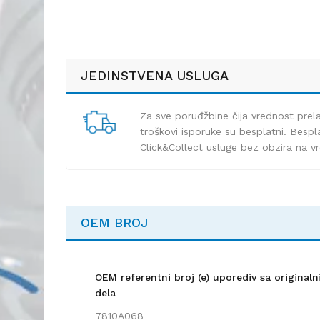
JEDINSTVENA USLUGA
Za sve poruđžbine čija vrednost pre
troškovi isporuke su besplatni. Bespla
Click&Collect usluge bez obzira na v
OEM BROJ
OEM referentni broj (e) uporediv sa origina
dela
7810A068