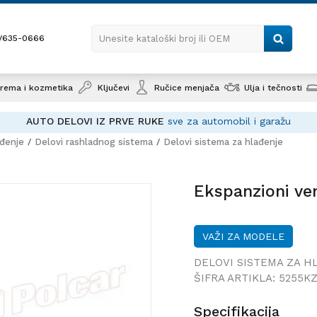
1/635-0666
Unesite kataloški broj ili OEM
rema i kozmetika
Ključevi
Ručice menjača
Ulja i tečnosti
AUTO DELOVI IZ PRVE RUKE
sve za automobil i garažu
ađenje
Delovi rashladnog sistema
Delovi sistema za hlađenje
Ekspanzi
Ekspanzioni ven
VAŽI ZA MODELE
DELOVI SISTEMA ZA H
ŠIFRA ARTIKLA:
5255KZ
Specifikacija