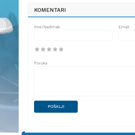
KOMENTARI
Ime/Nadimak
Email
Poruka
POŠALJI