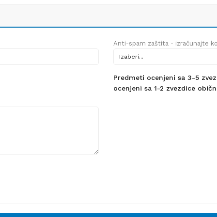
Anti-spam zaštita - izračunajte kol
Predmeti ocenjeni sa 3-5 zvezdi
ocenjeni sa 1-2 zvezdice obično