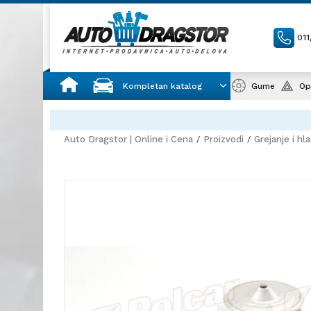
01
Kompletan katalog
Gume
Op
Auto Dragstor | Online i Cena
Proizvodi
Grejanje i hl