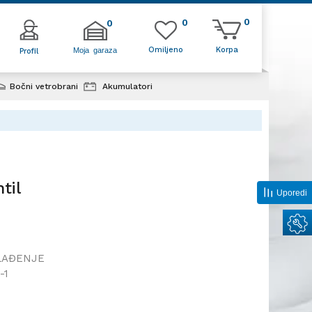
0
0
0
Omiljeno
Korpa
Moja garaza
Profil
Bočni vetrobrani
Akumulatori
oni ventil
til
Uporedi
LAĐENJE
-1