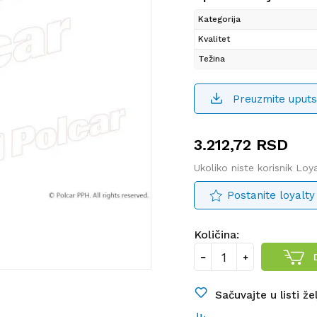
Kategorija
Kvalitet
Težina
Preuzmite uputs
3.212,72
RSD
Ukoliko niste korisnik Lo
Postanite loyalty
Količina:
Sačuvajte u listi že