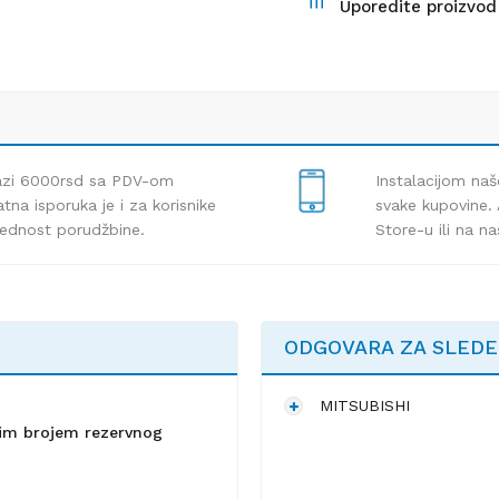
Uporedite proizvod
lazi 6000rsd sa PDV-om
Instalacijom naš
tna isporuka je i za korisnike
svake kupovine. 
rednost porudžbine.
Store-u ili na n
ODGOVARA ZA SLED
MITSUBISHI
lnim brojem rezervnog