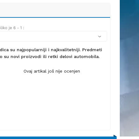
iko je 6 - 1 :
ca su najpopularniji i najkvalitetniji. Predmeti
 su novi proizvodi ili retki delovi automobila.
Ovaj artikal još nije ocenjen