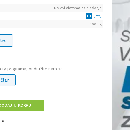
Delovi sistema za hlađenje
PJ
(Info)
6000 g
tvo
yalty programa, pridružite nam se
 član
DODAJ U KORPU
lja