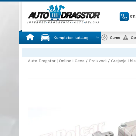
01
Kompletan katalog
Gume
Op
Auto Dragstor | Online i Cena
Proizvodi
Grejanje i hl