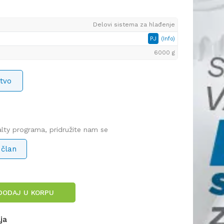
Delovi sistema za hlađenje
PJ
(Info)
6000 g
tvo
yalty programa, pridružite nam se
 član
DODAJ U KORPU
lja