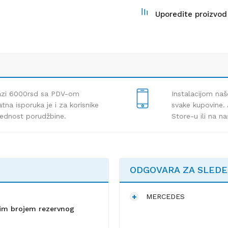
Uporedite proizvod
lazi 6000rsd sa PDV-om
Instalacijom naš
tna isporuka je i za korisnike
svake kupovine. 
rednost porudžbine.
Store-u ili na n
ODGOVARA ZA SLED
MERCEDES
lnim brojem rezervnog