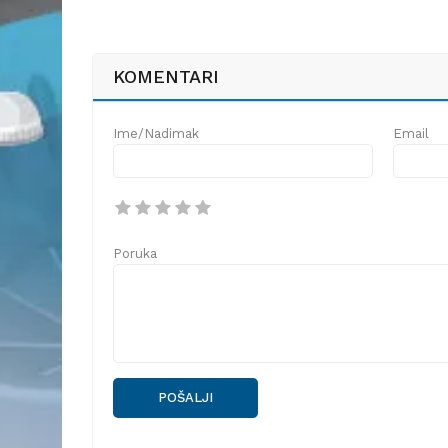
KOMENTARI
Ime/Nadimak
Email
Poruka
POŠALJI