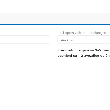
Anti-spam zaštita - izračunajte kol
Predmeti ocenjeni sa 3-5 zvezdi
ocenjeni sa 1-2 zvezdice obično