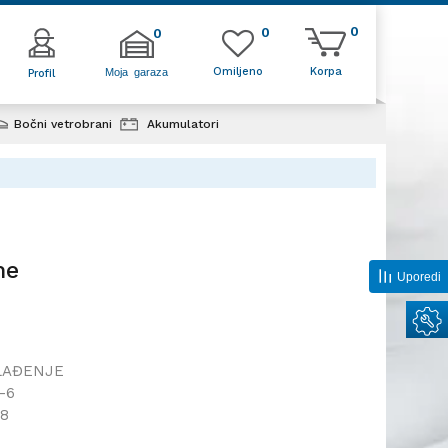
0
0
0
Omiljeno
Korpa
Moja garaza
Profil
Bočni vetrobrani
Akumulatori
sor klime
me
Uporedi
LAĐENJE
-6
28