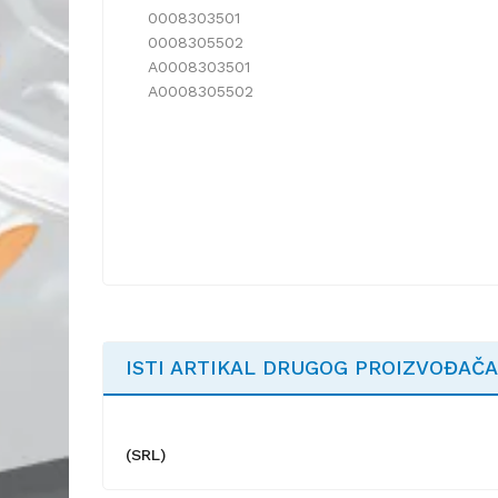
0008303501
0008305502
A0008303501
A0008305502
ISTI ARTIKAL DRUGOG PROIZVOĐAČA
(SRL)