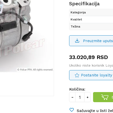
Specifikacija
Kategorija
Kvalitet
Težina
Preuzmite uputs
33.020,89
RSD
Ukoliko niste korisnik Lo
Postanite loyalty
Količina:
Sačuvajte u listi že