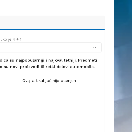
iko je 4 + 1 :
ca su najpopularniji i najkvalitetniji. Predmeti
 su novi proizvodi ili retki delovi automobila.
Ovaj artikal još nije ocenjen