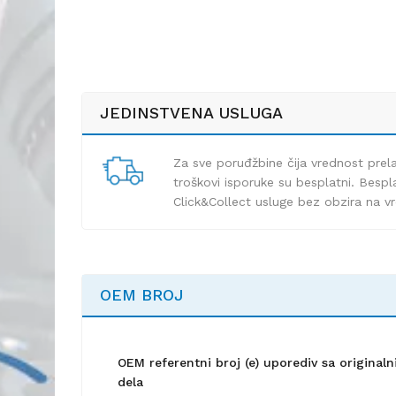
JEDINSTVENA USLUGA
Za sve poruđžbine čija vrednost pre
troškovi isporuke su besplatni. Bespla
Click&Collect usluge bez obzira na v
OEM BROJ
OEM referentni broj (e) uporediv sa origina
dela