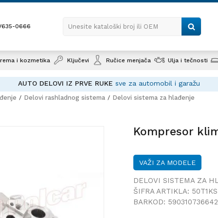
1/635-0666
Unesite kataloški broj ili OEM
rema i kozmetika
Ključevi
Ručice menjača
Ulja i tečnosti
AUTO DELOVI IZ PRVE RUKE
sve za automobil i garažu
ađenje
Delovi rashladnog sistema
Delovi sistema za hlađenje
Kompre
Kompresor kli
VAŽI ZA MODELE
DELOVI SISTEMA ZA H
ŠIFRA ARTIKLA:
50T1KS
BARKOD:
59031073664