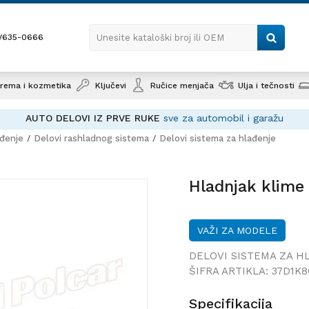
1/635-0666
Unesite kataloški broj ili OEM
rema i kozmetika
Ključevi
Ručice menjača
Ulja i tečnosti
AUTO DELOVI IZ PRVE RUKE
sve za automobil i garažu
ađenje
Delovi rashladnog sistema
Delovi sistema za hlađenje
Hladnja
Hladnjak klime
VAŽI ZA MODELE
DELOVI SISTEMA ZA H
ŠIFRA ARTIKLA:
37D1K8
Specifikacija