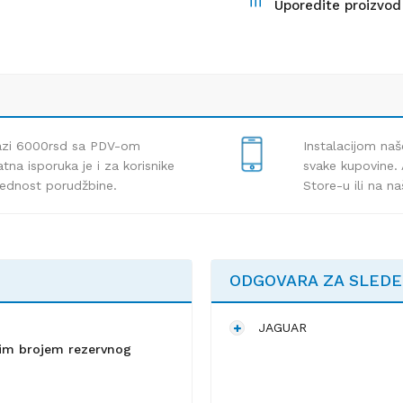
Uporedite proizvod
lazi 6000rsd sa PDV-om
Instalacijom naš
tna isporuka je i za korisnike
svake kupovine. 
rednost porudžbine.
Store-u ili na n
ODGOVARA ZA SLED
JAGUAR
lnim brojem rezervnog