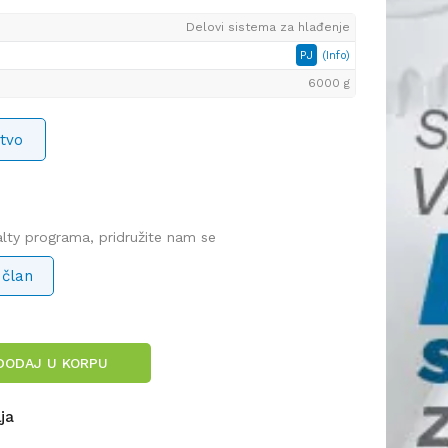
Delovi sistema za hlađenje
PJ
(Info)
6000 g
tvo
yalty programa, pridružite nam se
 član
DODAJ U KORPU
lja