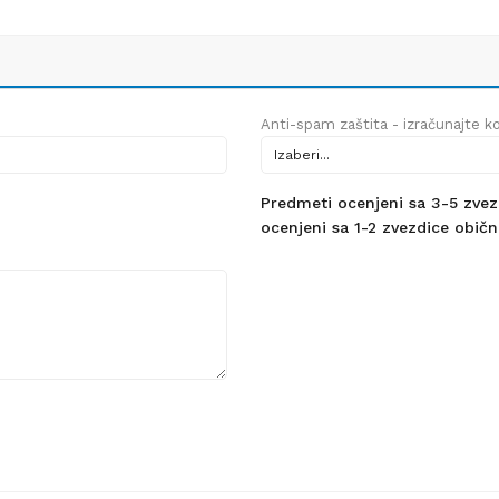
Anti-spam zaštita - izračunajte kol
Predmeti ocenjeni sa 3-5 zvezdi
ocenjeni sa 1-2 zvezdice obično