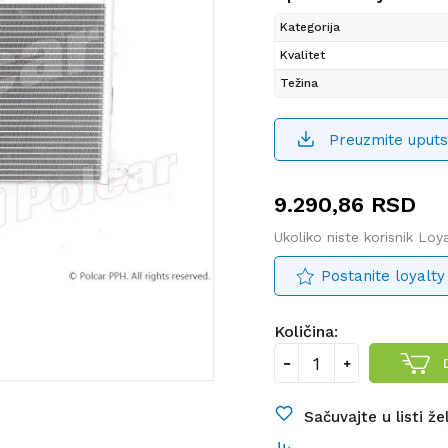
Kategorija
Kvalitet
Težina
Preuzmite uputs
9.290,86
RSD
Ukoliko niste korisnik Lo
Postanite loyalty
Količina:
Sačuvajte u listi že