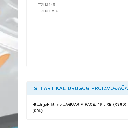
T2H3445
T2H37896
ISTI ARTIKAL DRUGOG PROIZVOĐAČA
Hladnjak klime JAGUAR F-PACE, 16-; XE (X760), 1
(SRL)