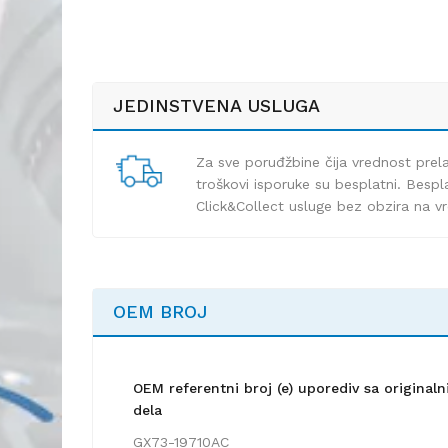
JEDINSTVENA USLUGA
Za sve poruđžbine čija vrednost pre
troškovi isporuke su besplatni. Bespla
Click&Collect usluge bez obzira na v
OEM BROJ
OEM referentni broj (e) uporediv sa origina
dela
GX73-19710AC