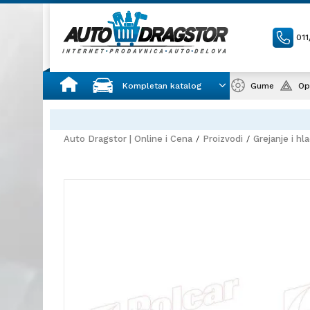
01
Kompletan katalog
Gume
Op
Auto Dragstor | Online i Cena
Proizvodi
Grejanje i hl