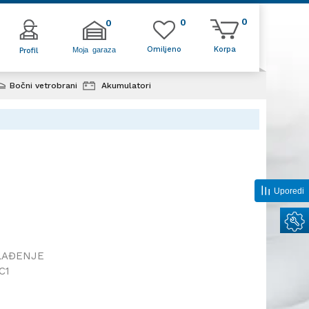
0
0
0
Omiljeno
Korpa
Moja garaza
Profil
Bočni vetrobrani
Akumulatori
k klime
Uporedi
LAĐENJE
C1