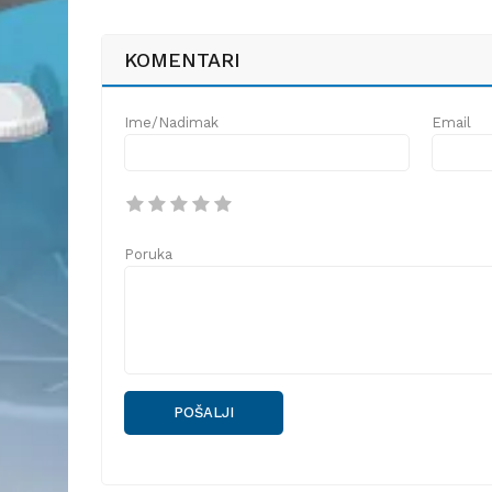
KOMENTARI
Ime/Nadimak
Email
Poruka
POŠALJI