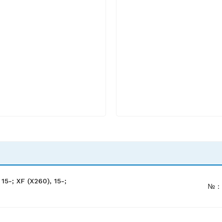
5-; XF (X260), 15-;
№ :