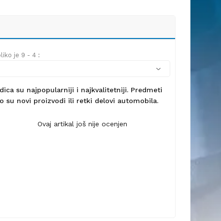
iko je 9 - 4 :
ca su najpopularniji i najkvalitetniji. Predmeti
 su novi proizvodi ili retki delovi automobila.
Ovaj artikal još nije ocenjen